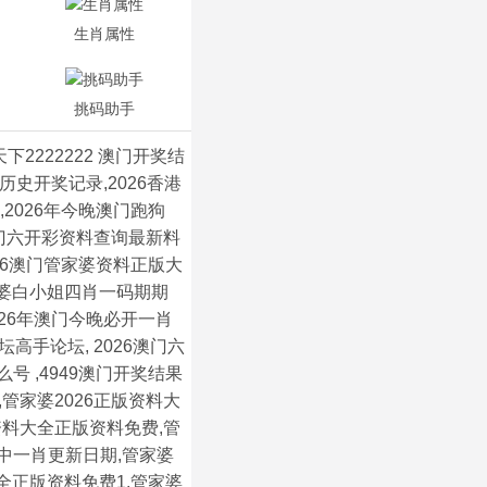
生肖属性
挑码助手
下2222222 澳门开奖结
港历史开奖记录,2026香港
,2026年今晚澳门跑狗
,澳门六开彩资料查询最新料
26澳门管家婆资料正版大
家婆白小姐四肖一码期期
026年澳门今晚必开一肖
高手论坛, 2026澳门六
号 ,4949澳门开奖结果
些,管家婆2026正版资料大
门资料大全正版资料免费,管
中一肖更新日期,管家婆
大全正版资料免费1,管家婆