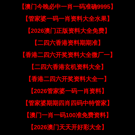
【澳门今晚必中一肖一码准确9995】
【管家婆一码一肖资料大全水果】
【2026澳门正版资料大全免费】
【二四六香港资料期期准】
【香港二四六开奖资料大全微厂一】
【二四六香港玄机资料大全】
【香港二四六开奖资料大全一】
【2026管家婆一码一肖资料】
【管家婆期期四肖四码中特管家】
【澳门一肖一码100准免费资料】
【2026澳门天天开好彩大全】