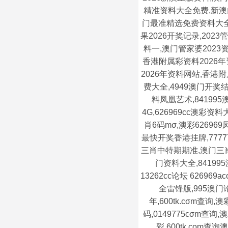
精准资料大全免费,新澳
门最准精选免费资料大全
果2026开奖记录,20
料一,澳门管家婆202
香港附属彩资料2026年
2026年资料网站,香港
费大全,4949澳门开奖结
料凤凰艺术,841995
4G,626969cc澳彩
肖6码mσ,澳彩626969
最快开奖香港挂牌,777
三肖中特期期准,澳门三肖
门资料大全,84199
13262cc论坛 62696
全雷锋版,995澳门论坛
年,600tk.cσm查询,
码,0149775cσm查询,
彩,600tk.com查